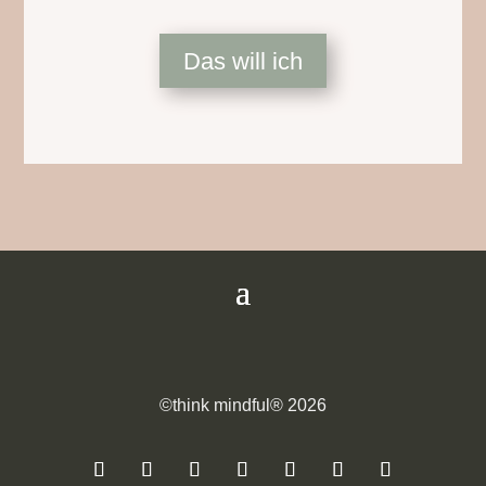
Das will ich
©think mindful® 2026