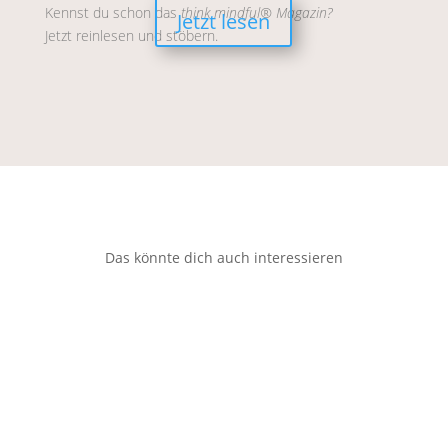
Kennst du schon das
think mindful® Magazin?
Jetzt lesen
Jetzt reinlesen und stöbern.
Das könnte dich auch interessieren
Was ist Somatic Release? – Alles, was du
darüber wissen musst
mehr lesen